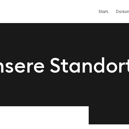
Start.
Da kom
sere Standor