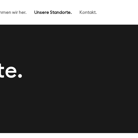
men wir her.
Unsere Standorte.
Kontakt.
te.